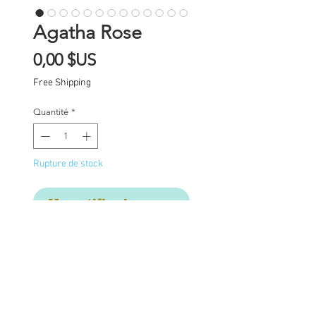
Agatha Rose
Prix
0,00 $US
Free Shipping
Quantité
*
Rupture de stock
Me notifier lorsque cet article est dispon
Final Commission
Payment