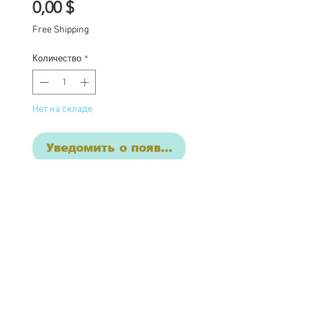
Цена
0,00 $
Free Shipping
Количество
*
Нет на складе
Уведомить о появлении
This listing is for the final
commission payment for
the custom Blythe Aster...