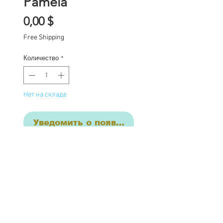
Pamela
Цена
0,00 $
Free Shipping
Количество
*
Нет на складе
Уведомить о появлении
Custom one of a kind
Blythe doll has had the
following work
completed: