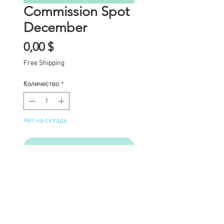
Commission Spot
December
Цена
0,00 $
Free Shipping
Количество
*
Нет на складе
Уведомить о появлении
Commission Spot Deposit
This listing is for a
deposit for one