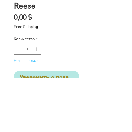
Reese
Цена
0,00 $
Free Shipping
Количество
*
Нет на складе
Уведомить о появлении
Final commission
payment for services
provided. This price
includes: Base price for
commission $1850 with