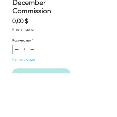
December
Commission
Цена
0,00 $
Free Shipping
Количество
*
Нет на складе
Уведомить о появлении
One of a kind Blythe doll
has had the following
work completed: