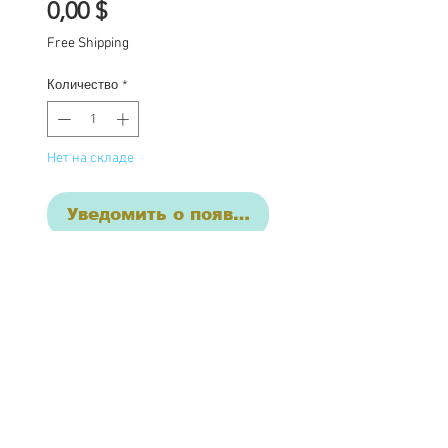
Цена
0,00 $
Free Shipping
Количество
*
Нет на складе
Уведомить о появлении
Esmeralda (emerald)
One of a kind Blythe doll
has had the following
work completed: