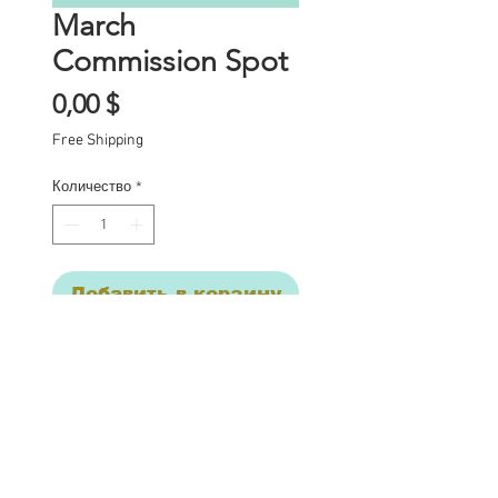
March
Commission Spot
Цена
0,00 $
Free Shipping
Количество
*
Добавить в корзину
Commission Slot Deposit
This listing is for a