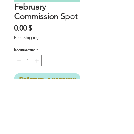
February
Commission Spot
Цена
0,00 $
Free Shipping
Количество
*
Добавить в корзину
Commission Spot Deposit
This listing is for a