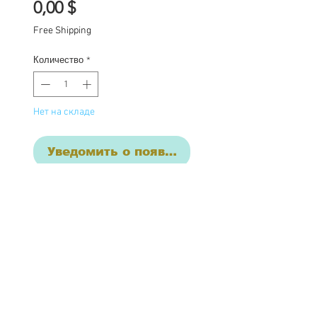
Цена
0,00 $
Free Shipping
Количество
*
Нет на складе
Уведомить о появлении
This listing is for the final 
payment for Persephone, 
.:

Base price for commission 
$1850 with additional 