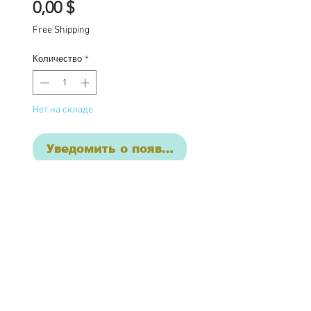
Цена
0,00 $
Free Shipping
Количество
*
Нет на складе
Уведомить о появлении
Orion
One of a kind Blythe doll
has had the following
work completed: