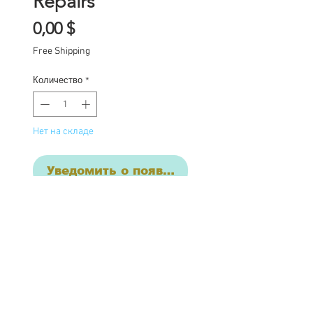
Repairs
Цена
0,00 $
Free Shipping
Количество
*
Нет на складе
Уведомить о появлении
Install new eye chips and
add freckles $ 45
Postage with Cupcake
Curio custom box $12