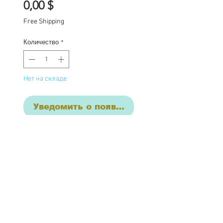
Цена
0,00 $
Free Shipping
Количество
*
Нет на складе
Уведомить о появлении
Reverie
One of a kind Blythe doll
has had the following
work completed:
Custom lid art