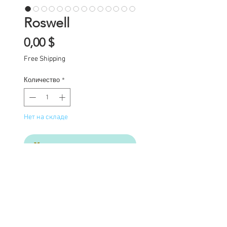
Roswell
Цена
0,00 $
Free Shipping
Количество
*
Нет на складе
Уведомить о появлении
LAYAWAY options
available, message for
details.