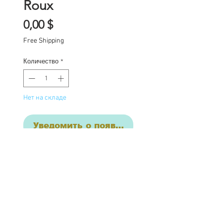
Roux
Цена
0,00 $
Free Shipping
Количество
*
Нет на складе
Уведомить о появлении
Roux
One of a kind Blythe doll
has had the following