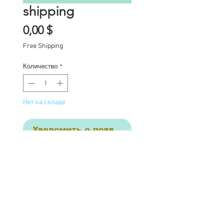
shipping
Цена
0,00 $
Free Shipping
Количество
*
Нет на складе
Уведомить о появлении
Commission Spot Deposit 
This listing is for a 
deposit for one 
commission spot for mid 
February to be 