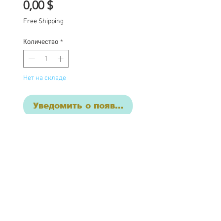
Цена
0,00 $
Free Shipping
Количество
*
Нет на складе
Уведомить о появлении
Custom one of a kind
Blythe doll has had the
following work
completed:
Custom lids in pastels