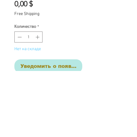
Цена
0,00 $
Free Shipping
Количество
*
Нет на складе
Уведомить о появлении
Custom one of a kind
Blythe doll Stella has
had the following work
completed:
Custom lids in pastels