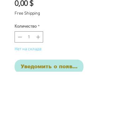
Цена
0,00 $
Free Shipping
Количество
*
Нет на складе
Уведомить о появлении
Custom one of a kind
Blythe doll has had the
following work
completed:
Custom lids in pastels