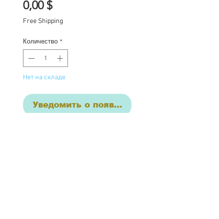
Цена
0,00 $
Free Shipping
Количество
*
Нет на складе
Уведомить о появлении
Thistle
One of a kind Blythe doll
has had the following
work completed: