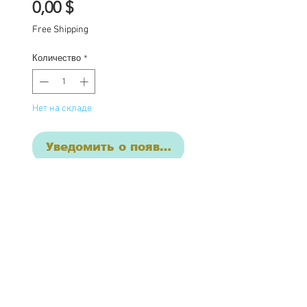
Цена
0,00 $
Free Shipping
Количество
*
Нет на складе
Уведомить о появлении
This listing is for the final
payment for Viola:
Base price for commission
$1850 with additional
charges where