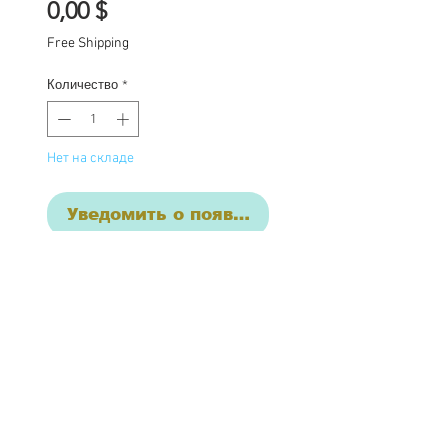
Цена
0,00 $
Free Shipping
Количество
*
Нет на складе
Уведомить о появлении
Custom one of a kind
Blythe doll Vivi. Vivi has
had the following work
completed:
Custom lids in pastels
and pencil