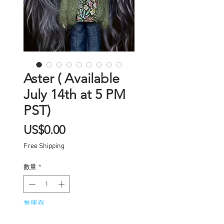
Aster ( Available
July 14th at 5 PM
PST)
價
US$0.00
格
Free Shipping
數量
*
無庫存