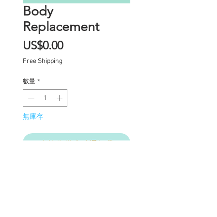
Body
Replacement
價
US$0.00
格
Free Shipping
數量
*
無庫存
在恢復供應時通知我
Replace body with new
Obitsu 22, neck modified
for stability.