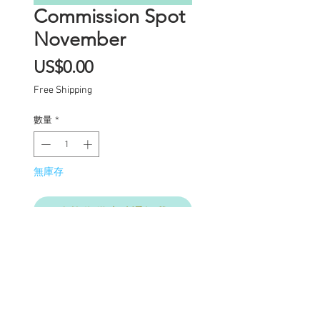
Commission Spot
November
價
US$0.00
格
Free Shipping
數量
*
無庫存
在恢復供應時通知我
Commission Spot Deposit
This listing is for a
deposit for one