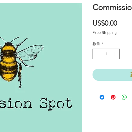
Commissio
價
US$0.00
格
Free Shipping
數量
*