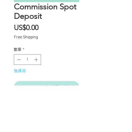
Commission Spot
Deposit
價
US$0.00
格
Free Shipping
數量
*
無庫存
在恢復供應時通知我
Commission Spot Deposit
(PLEASE READ
CAREFULLY)