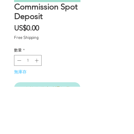
Commission Spot
Deposit
價
US$0.00
格
Free Shipping
數量
*
無庫存
在恢復供應時通知我
Commission Spot Deposit
(PLEASE READ
CAREFULLY)