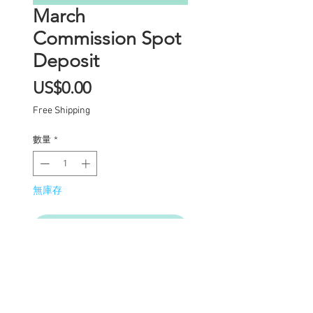
March
Commission Spot
Deposit
價
US$0.00
格
Free Shipping
數量
*
無庫存
在恢復供應時通知我
Commission Spot Deposit
(PLEASE READ