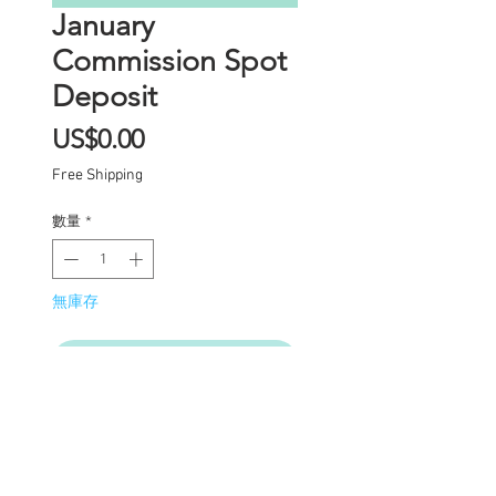
January
Commission Spot
Deposit
價
US$0.00
格
Free Shipping
數量
*
無庫存
在恢復供應時通知我
Commission Spot Deposit
(PLEASE READ