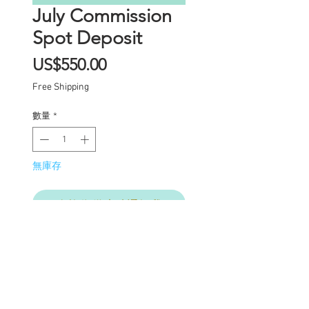
July Commission
Spot Deposit
價
US$550.00
格
Free Shipping
數量
*
無庫存
在恢復供應時通知我
Commission Spot Deposit
(PLEASE READ
CAREFULLY)