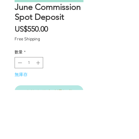
June Commission
Spot Deposit
價
US$550.00
格
Free Shipping
數量
*
無庫存
在恢復供應時通知我
Commission Spot Deposit
(PLEASE READ
CAREFULLY)