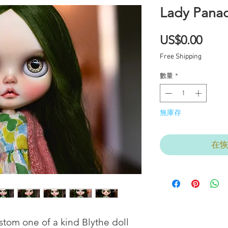
Lady Pana
價
US$0.00
格
Free Shipping
數量
*
無庫存
在
stom one of a kind Blythe doll