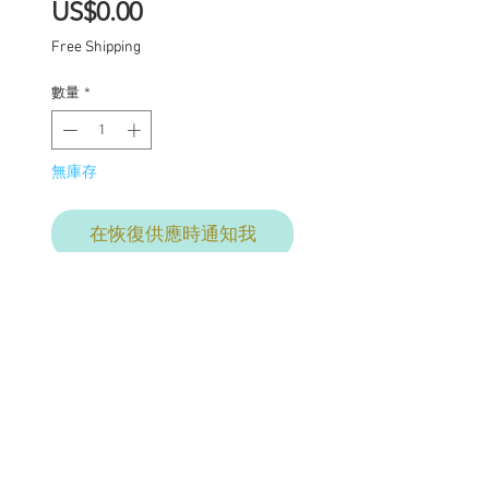
價
US$0.00
格
Free Shipping
數量
*
無庫存
在恢復供應時通知我
Final commission
payment:
Total price- $2425
$1850
+$150 base doll -Casual