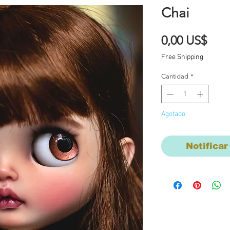
Chai
Prec
0,00 US$
Free Shipping
Cantidad
*
Agotado
Notificar