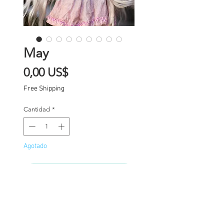
May
Precio
0,00 US$
Free Shipping
Cantidad
*
Agotado
Notificar al estar disponible
Final commission
payment for services