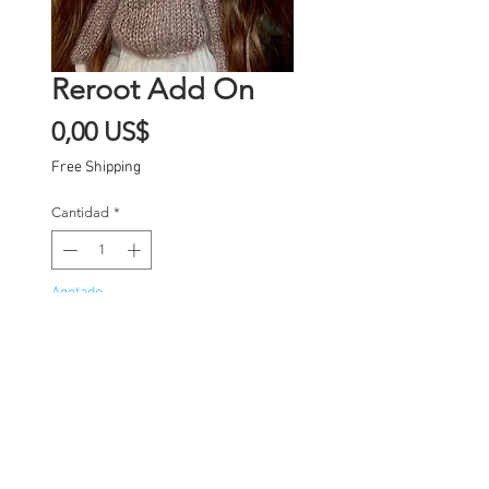
Reroot Add On
Precio
0,00 US$
Free Shipping
Cantidad
*
Agotado
Notificar al estar disponible
Mohair reroot add on