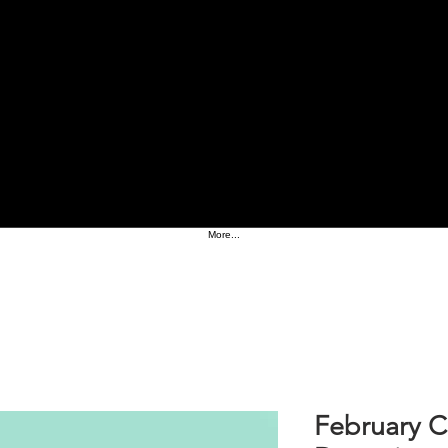
More...
February 